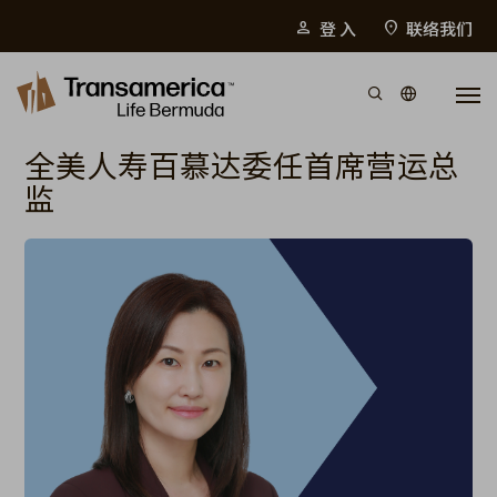
Top Menu
登 入
联络我们
person
location_on
Skip to main content
全美人寿百慕达委任首席营运总
监