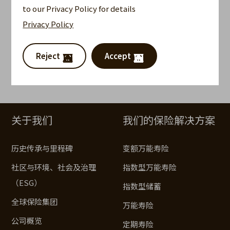
to our Privacy Policy for details
新闻稿
Privacy Policy
活动花絮
Reject
Accept
指南 / 常见问题
客户表格
关于我们
我们的保险解决方案
历史传承与里程碑
变额万能寿险
社区与环境、社会及治理
指数型万能寿险
（ESG）
指数型储蓄
全球保险集团
万能寿险
公司概览
定期寿险