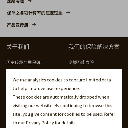
定期寿险
保单之各项计算率的厘定理念
产品宣传册
关于我们
我们的保险解决方案
历史传承与里程碑
变额万能寿险
社区与环境、社会及治理
指数型万能寿险
We use analytics cookies to capture limited data
（ESG）
指数型储蓄
to help improve user experience.
全球保险集团
万能寿险
These cookies are automatically dropped when
公司概览
定期寿险
visiting our website. By continuing to browse this
管理团队
site, you give consent for cookies to be used. Refer
保单之各项计算率的厘定理
to our Privacy Policy for details
企业管治
念