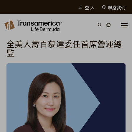
Top Menu
登 入
聯絡我们
person
location_on
Skip to main content
全美人壽百慕達委任首席營運總
監