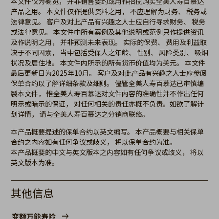
本文件仅为概览， 并非销售要约或用作招揽购买全美人寿百慕达
产品之用。 本文件仅作提供资料之用， 不应理解为财务、 税务或
法律意见。 客户及对此产品有兴趣之人士应自行寻求财务、 税务
或法律意见。 本文件中所有案例及其他说明或范例只作提供资讯
及作说明之用， 并非预测未来表现。 实际的保费、 费用及利益取
决于不同因素， 当中包括受保人之年龄、 性别、 风险类别、 吸烟
状况及居住地。 本文件内所示的所有货币价值均为美元。 本文件
最后更新日为2025年10月。 客户及对此产品有兴趣之人士应参阅
保单合约以了解详细条款及细则。 儘管全美人寿百慕达已审慎编
製本文件， 惟全美人寿百慕达对文件内容的准确性并不作出任何
明示或暗示的保证， 对任何相关的责任亦概不负责。如欲了解计
划详情， 请与全美人寿百慕达之分销商联络。
本产品概要提述的保单合约以英文编写。 本产品概要与相关保单
合约之内容如有任何争议或歧义， 将以保单合约为准。
本产品概要的中文与英文版本之内容如有任何争议或歧义， 将以
英文版本为准。
其他信息
变额万能寿险