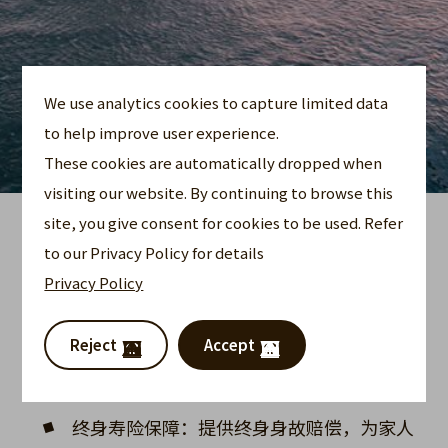
We use analytics cookies to capture limited data
to help improve user experience.
These cookies are automatically dropped when
visiting our website. By continuing to browse this
site, you give consent for cookies to be used. Refer
是万能寿险计划，以灵活
Universal Life Alpha Pro
to our Privacy Policy for details
的保费提供寿险保障，能助累积及守护财富，配合
Privacy Policy
遗产或业务规划需求。
Reject
Accept
通过Universal Life Alpha Pro (Bermuda)，您可以
享有：
终身寿险保障：提供终身身故赔偿，为家人