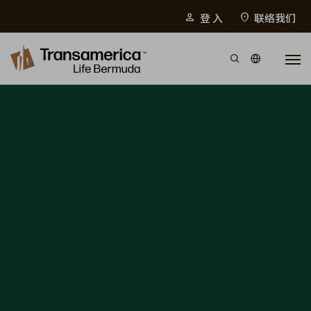
Top Menu
登 入
联络我们
person
location_on
Skip to main content