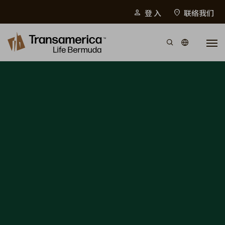
Top Menu
登 入
联络我们
person
location_on
Skip to main content