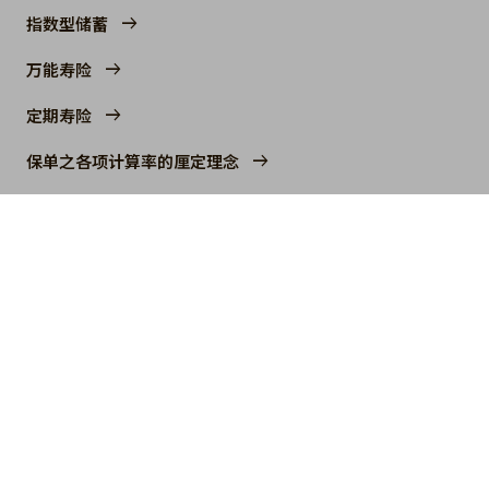
指数型储蓄
万能寿险
定期寿险
保单之各项计算率的厘定理念
指南 / 常见问题
产品宣传册