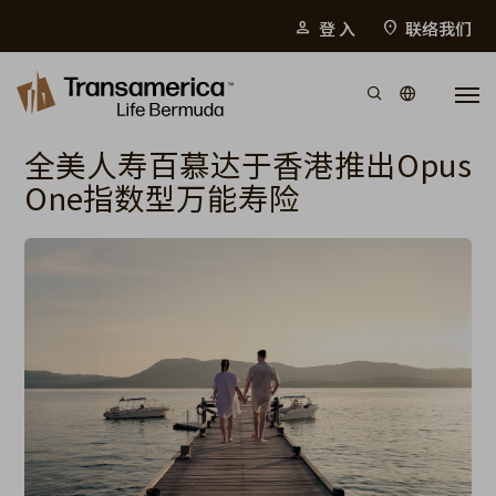
Top Menu
登 入
联络我们
person
location_on
Skip to main content
全美人寿百慕达于香港推出Opus
One指数型万能寿险