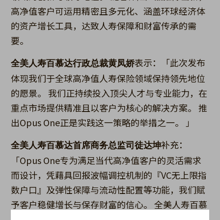
高净值客户可运用精密且多元化、涵盖环球经济体
的资产增长工具，达致人寿保障和财富传承的需
要。
表示：「此次发布
全美人寿百慕达行政总裁黄凤娇
体现我们于全球高净值人寿保险领域保持领先地位
的愿景。 我们正持续投入顶尖人才与专业能力，在
重点市场提供精准且以客户为核心的解决方案。 推
出Opus One正是实践这一策略的举措之一。 」
补充：
全美人寿百慕达首席商务总监司徒达坤
「Opus One专为满足当代高净值客户的灵活需求
而设计，凭藉具回报波幅调控机制的『VC无上限指
数户口』及弹性保障与流动性配置等功能，我们赋
予客户稳健增长与保存财富的信心。 全美人寿百慕
达正积极深化于亚洲及以外市场的业务，我对能参